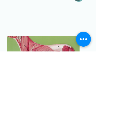
Created by NetSpeaker
from the Noun Project
Séance "Anti Stress"
Created by NetSpeaker
from the Noun Project