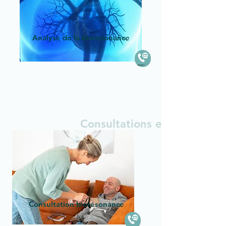
Analyse de la biorésonance
Created by NetSpeaker
from the Noun Project
Consultations et
suivi
Consultation biorésonance